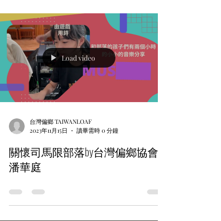
弱勢在地關懷發展互助合作協會」（以下簡稱偏鄉
協會）的創會理事長。記者在她的安排協助下，走
訪...
Load video
台灣偏鄉 TAIWANLOAF
2023年11月15日
讀畢需時 0 分鐘
關懷司馬限部落by台灣偏鄉協會
潘華庭