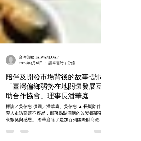
台灣偏鄉 TAIWANLOAF
2024年3月18日
讀畢需時 4 分鐘
陪伴及開發市場背後的故事~訪問
「臺灣偏鄉弱勢在地關懷發展互
助合作協會」理事長潘華庭
採訪／吳信惠 供圖／潘華庭、吳信惠 ▲ 長期陪伴、
帶人走訪部落不容易，部落點點滴滴的改變都能帶
來微笑與感恩。 潘華庭除了是加百列國際財商教育
諮詢顧問有限公司的總經理，同時也是「臺灣偏鄉