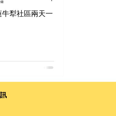
分鐘
16花蓮牛犁社區兩天一
訊
：