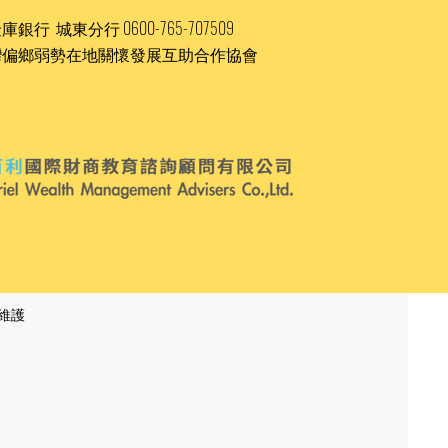
庫銀行 城東分行 0600-765-707509
灣偏鄉弱勢在地關懷發展互助合作協會
/維護