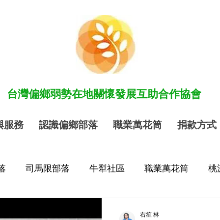
​台灣偏鄉弱勢在地關懷發展互助合作協會
與服務
認識偏鄉部落
職業萬花筒
捐款方式
落
司馬限部落
牛犁社區
職業萬花筒
桃
右笙 林