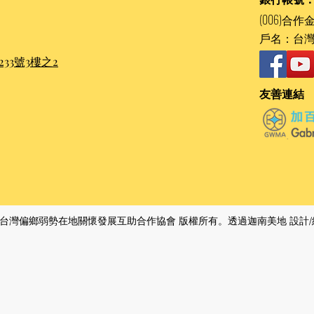
(006)合作金
戶名：台
33號3樓之2
友善連結
4 ​台灣偏鄉弱勢在地關懷發展互助合作協會 版權所有。透過​迦南美地 設計