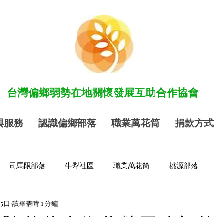
​台灣偏鄉弱勢在地關懷發展互助合作協會
與服務
認識偏鄉部落
職業萬花筒
捐款方式
司馬限部落
牛犁社區
職業萬花筒
桃源部落
25日
讀畢需時 1 分鐘