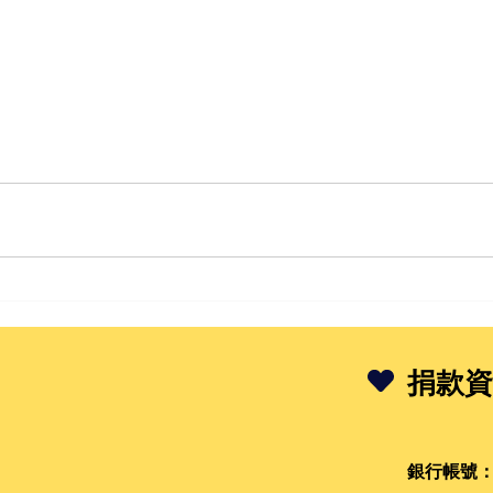
捐款資
銀行帳號