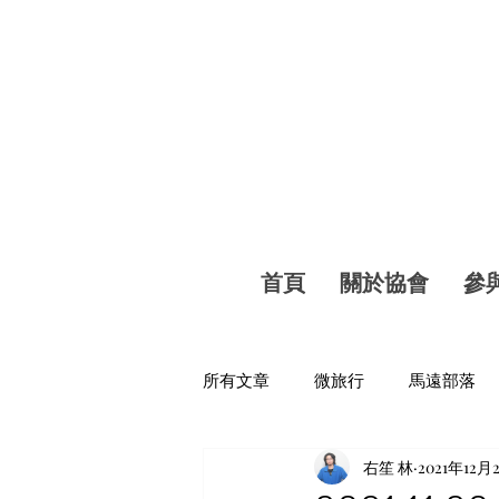
首頁
關於協會
參
所有文章
微旅行
馬遠部落
右笙 林
2021年12月
工商時報
年度影片