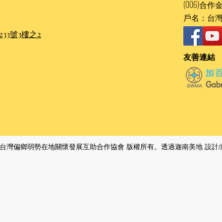
(006)合作金
戶名：台
33號3樓之2
友善連結
4 ​台灣偏鄉弱勢在地關懷發展互助合作協會 版權所有。透過​迦南美地 設計