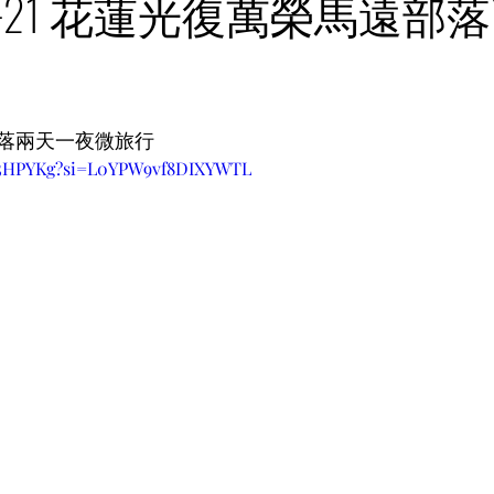
1.20-21 花蓮光復萬榮馬遠
落兩天一夜微旅行
vz5HPYKg?si=L0YPW9vf8DIXYWTL