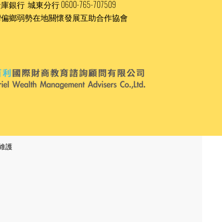
庫銀行 城東分行 0600-765-707509
灣偏鄉弱勢在地關懷發展互助合作協會
/維護