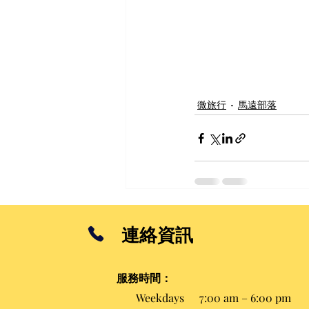
微旅行
馬遠部落
留言
連絡資訊
服務時間
：
撰寫留言......
Weekdays
7:00 am – 6:00 pm