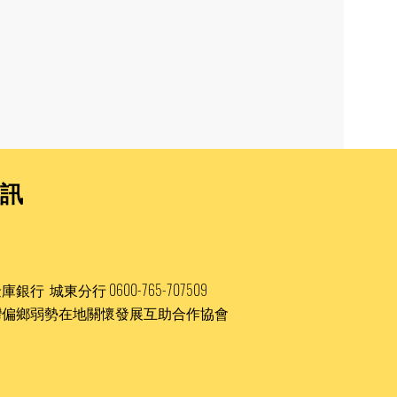
訊
：
庫銀行 城東分行 0600-765-707509
灣偏鄉弱勢在地關懷發展互助合作協會