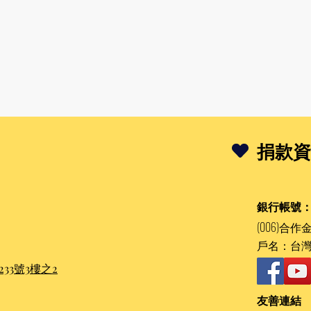
捐款資
銀行帳號
(006)合作金
戶名：台
33號3樓之2
友善連結