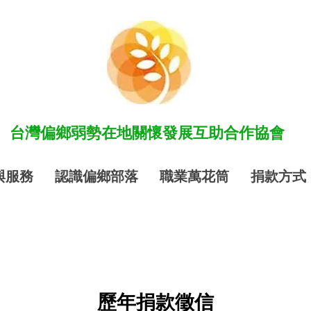
​台灣偏鄉弱勢在地關懷發展互助合作協會
與服務
認識偏鄉部落
職業萬花筒
捐款方式
歷年捐款徵信